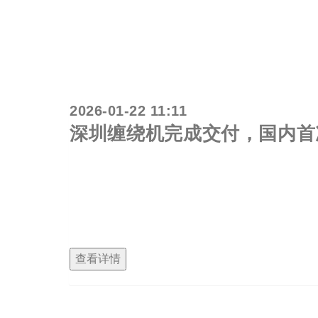
2026-01-22 11:11
深圳缠绕机完成交付，国内首
深圳缠绕机交付案例国内首台双功能膜架缠绕机
双膜架的差异化功能配置：其中一个膜架为编绳
传统穿剑式打包机的PET打包带捆包工序；另一
整体紧固。
查看详情