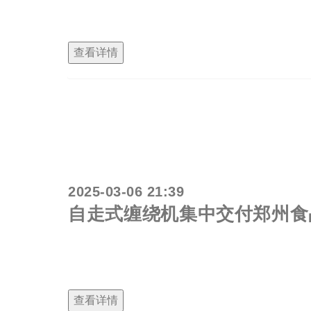
著效益。一方面，缠绕膜机的高效运行提高了生
的包装效果，有效降低了精密仪器在运输过程中
查看详情
2025-03-06 21:39
自走式缠绕机集中交付郑州食
郑州某大型食品企业通过阿尔法包装斥资引进24台意大
为冷库环境定制，8台部署于常温仓库。
查看详情