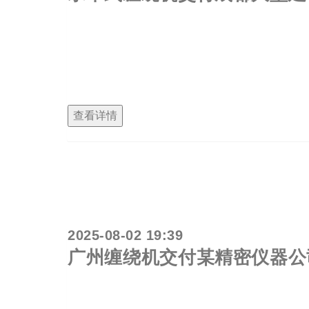
这款Orbit R9缠绕机配备900毫米旋转环，
的该大型建材公司而言，不仅节省了6-8个人的
费时费力，而且需要耗费大量拉伸膜用量。设备
高，美观统一。
查看详情
2025-08-02 19:39
广州缠绕机交付某精密仪器公
近日，阿尔法包装为某精密仪器公司交付ROBOPA