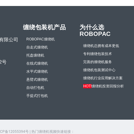
缠绕包装机产品
为什么选
ROBOPAC
有限公司
ROBOPAC缠绕机
缠绕机总拥有成本更低
自走式缠绕机
专利缠绕包装技术
托盘缠绕机
2号
完善的缠绕机服务
在线式缠绕机
缠绕机包装测试中心
水平式缠绕机
缠绕机行业应用解决方案
悬臂式缠绕机
HOT!
缠绕机投资回报分析
自动打包机
手提式打包机
ICP备12055394号
| 热门缠绕机视频快速链接：