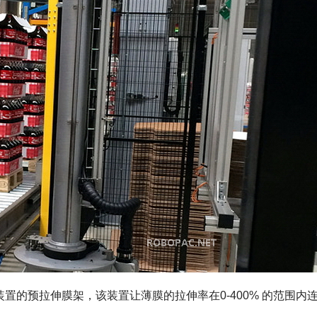
利驱动装置的预拉伸膜架，该装置让薄膜的拉伸率在0-400% 的范