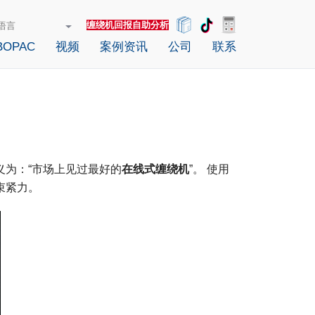
缠绕机回报自助分析
OPAC
视频
案例资讯
公司
联系
定义为：“市场上见过最
好的
在线式缠绕
机
”。 使用
束紧力。