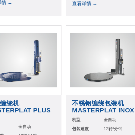
情 →
查看详情 →
缠绕机
不锈钢缠绕包装机
TERPLAT PLUS
MASTERPLAT INOX
机型
全自动
全自动
包装速度
12转/分钟