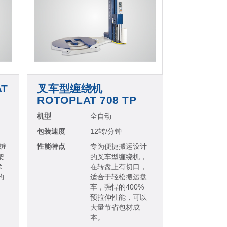
T
叉车型缠绕机
ROTOPLAT 708 TP
机型
全自动
包装速度
12转/分钟
列缠
性能特点
专为便捷搬运设计
架
的叉车型缠绕机，
术
在转盘上有切口，
的
适合于轻松搬运盘
车，强悍的400%
预拉伸性能，可以
大量节省包材成
本。