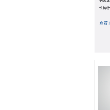
包装速
性能特
查看详