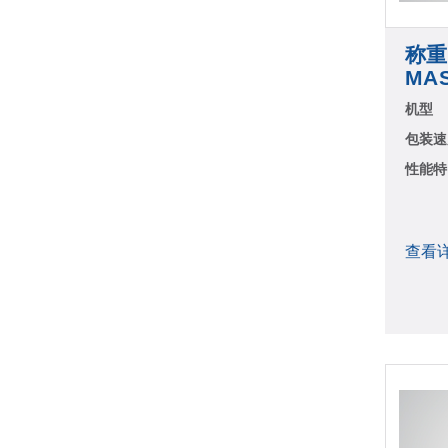
称重
MA
机型
包装速
性能特
查看详