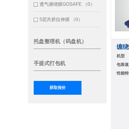
透气缠绕膜GOSAFE
（0）
5层共挤拉伸膜
（0）
托盘整理机（码盘机）
缠绕
机型
手提式打包机
包装速
性能特
获取报价