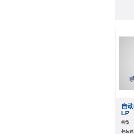
自动
LP
机型
包装速