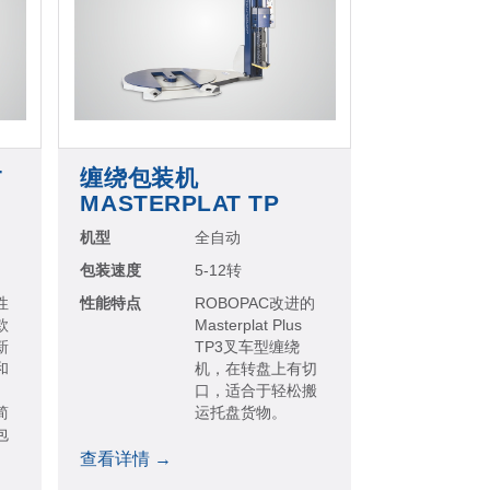
T
缠绕包装机
MASTERPLAT TP
机型
全自动
包装速度
5-12转
性
性能特点
ROBOPAC改进的
款
Masterplat Plus
新
TP3叉车型缠绕
和
机，在转盘上有切
口，适合于轻松搬
简
运托盘货物。
包
。
查看详情 →