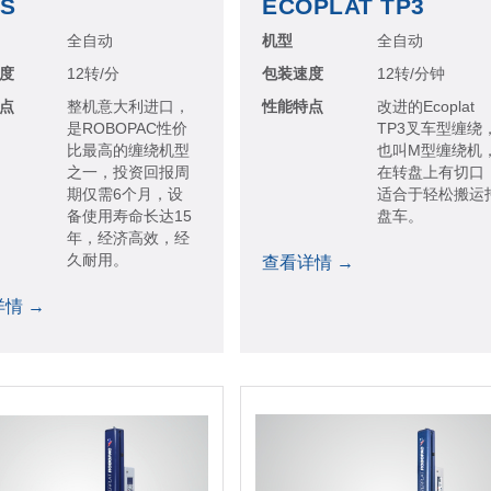
US
ECOPLAT TP3
全自动
机型
全自动
度
12转/分
包装速度
12转/分钟
点
整机意大利进口，
性能特点
改进的Ecoplat
是ROBOPAC性价
TP3叉车型缠绕
比最高的缠绕机型
也叫M型缠绕机
之一，投资回报周
在转盘上有切口
期仅需6个月，设
适合于轻松搬运
备使用寿命长达15
盘车。
年，经济高效，经
久耐用。
查看详情 →
情 →