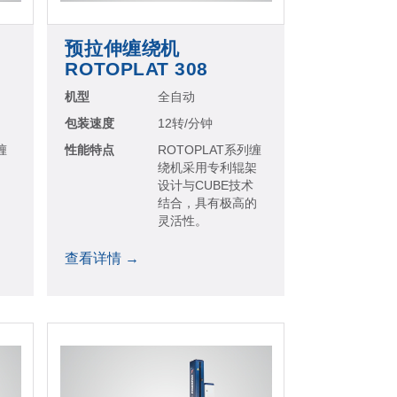
预拉伸缠绕机
ROTOPLAT 308
机型
全自动
包装速度
12转/分钟
缠
性能特点
ROTOPLAT系列缠
绕机采用专利辊架
设计与CUBE技术
结合，具有极高的
灵活性。
查看详情 →