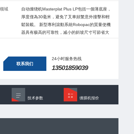
领域
自动缠绕机Masterplat Plus LP包括一個薄底座，
厚度僅為30毫米，避免了叉車頻繁意外撞擊和輕
鬆裝載。 新型專利滾動系統Robopac的質量使機
器具有极高的可靠性，减小的斜坡尺寸可節省大
量空間。
24小时服务热线
联系我们
13501859039
技术参数
缠膜机报价