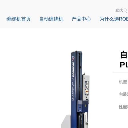
查找
缠绕机首页
自动缠绕机
产品中心
为什么选ROB
自
P
机型
包装
性能