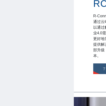
R
R-Co
通过云
以通过
业4.
更好地
提供解
部升级
本。
了