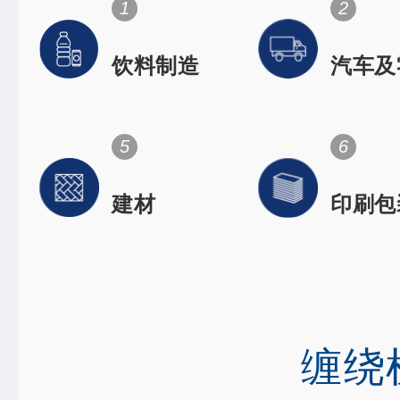
1
2
饮料制造
汽车及
件
Space flig
dentistry
orthopedi
5
6
建材
印刷包
High-speed rai
Electronic
缠绕