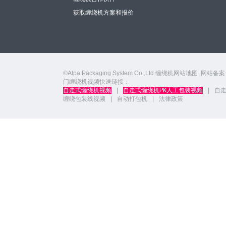
获取缠绕机方案和报价
©Alpa Packaging System Co.,Ltd
缠绕机网站地图
网站备案
门缠绕机视频快速链接：
自走式缠绕机视频
|
自走式缠绕机PK人工包装视频
|
自
缠绕包装线视频
|
自动打包机
|
法律政策