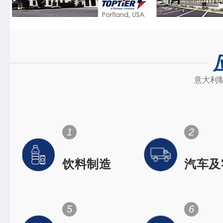
意大利
1
2
饮料制造
汽车及
件
Space flig
dentistry
orthopedi
5
6