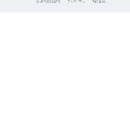
缠绕包装线视频
|
自动打包机
|
法律政策