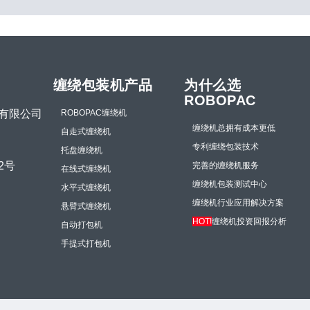
缠绕包装机产品
为什么选
ROBOPAC
有限公司
ROBOPAC缠绕机
缠绕机总拥有成本更低
自走式缠绕机
专利缠绕包装技术
托盘缠绕机
2号
完善的缠绕机服务
在线式缠绕机
缠绕机包装测试中心
水平式缠绕机
缠绕机行业应用解决方案
悬臂式缠绕机
HOT!
缠绕机投资回报分析
自动打包机
手提式打包机