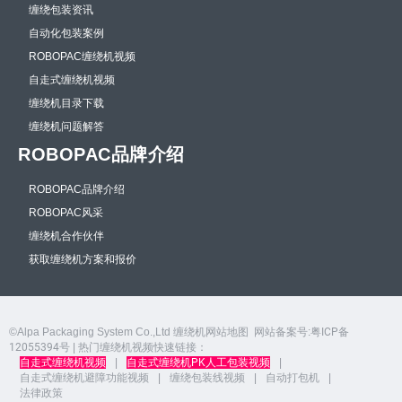
缠绕包装资讯
自动化包装案例
ROBOPAC缠绕机视频
自走式缠绕机视频
缠绕机目录下载
缠绕机问题解答
ROBOPAC品牌介绍
ROBOPAC品牌介绍
ROBOPAC风采
缠绕机合作伙伴
获取缠绕机方案和报价
©Alpa Packaging System Co.,Ltd
缠绕机网站地图
网站备案号:
粤ICP备
12055394号
| 热门缠绕机视频快速链接：
自走式缠绕机视频
|
自走式缠绕机PK人工包装视频
|
自走式缠绕机避障功能视频
|
缠绕包装线视频
|
自动打包机
|
法律政策