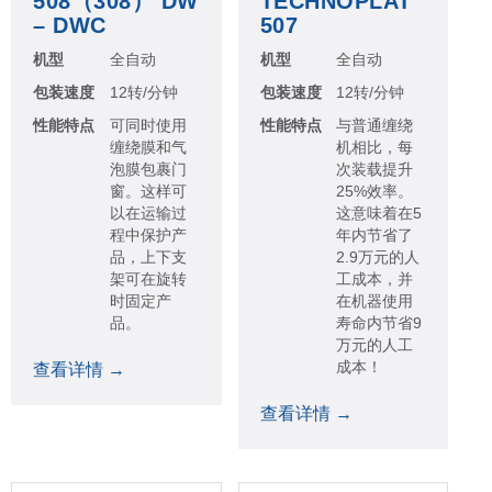
508（308） DW
TECHNOPLAT
– DWC
507
机型
全自动
机型
全自动
包装速度
12转/分钟
包装速度
12转/分钟
性能特点
可同时使用
性能特点
与普通缠绕
缠绕膜和气
机相比，每
泡膜包裹门
次装载提升
窗。这样可
25%效率。
以在运输过
这意味着在5
程中保护产
年内节省了
品，上下支
2.9万元的人
架可在旋转
工成本，并
时固定产
在机器使用
品。
寿命内节省9
万元的人工
成本！
查看详情 →
查看详情 →