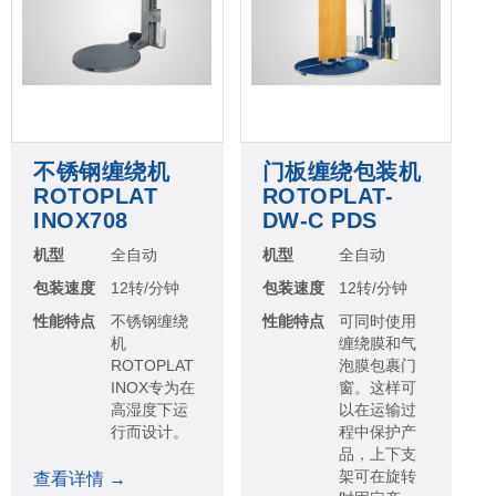
不锈钢缠绕机
门板缠绕包装机
ROTOPLAT
ROTOPLAT-
INOX708
DW-C PDS
机型
全自动
机型
全自动
包装速度
12转/分钟
包装速度
12转/分钟
性能特点
不锈钢缠绕
性能特点
可同时使用
机
缠绕膜和气
ROTOPLAT
泡膜包裹门
INOX专为在
窗。这样可
高湿度下运
以在运输过
行而设计。
程中保护产
品，上下支
架可在旋转
查看详情 →