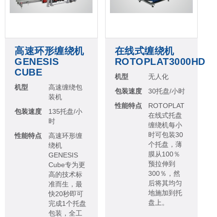
高速环形缠绕机
在线式缠绕机
GENESIS
ROTOPLAT3000HD
CUBE
机型
无人化
机型
高速缠绕包
包装速度
30托盘/小时
装机
性能特点
ROTOPLAT
包装速度
135托盘/小
在线式托盘
时
缠绕机每小
时可包装30
性能特点
高速环形缠
个托盘，薄
绕机
膜从100％
GENESIS
预拉伸到
Cube专为更
300％，然
高的技术标
后将其均匀
准而生，最
地施加到托
快20秒即可
盘上。
完成1个托盘
包装，全工