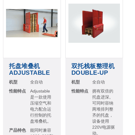
托盘堆叠机
双托栈板整理机
ADJUSTABLE
DOUBLE-UP
机型
全自动
机型
全自动
性能特点
Adjustable
性能特点
拥有双倍的
是一款使用
托盘进深。
压缩空气和
可同时容纳
电力配合运
两堆排列整
行控制的托
齐的托盘，
盘堆叠机。
设备使用
220V电源驱
产品特色
能同时兼容
动。