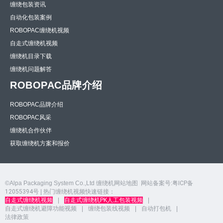
缠绕包装资讯
自动化包装案例
ROBOPAC缠绕机视频
自走式缠绕机视频
缠绕机目录下载
缠绕机问题解答
ROBOPAC品牌介绍
ROBOPAC品牌介绍
ROBOPAC风采
缠绕机合作伙伴
获取缠绕机方案和报价
©Alpa Packaging System Co.,Ltd
缠绕机网站地图
网站备案号:
粤ICP备
12055394号
| 热门缠绕机视频快速链接：
自走式缠绕机视频
|
自走式缠绕机PK人工包装视频
|
自走式缠绕机避障功能视频
|
缠绕包装线视频
|
自动打包机
|
法律政策