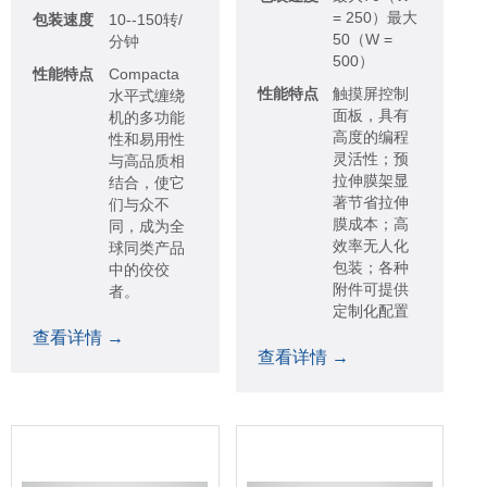
= 250）最大
包装速度
10--150转/
50（W =
分钟
500）
性能特点
Compacta
性能特点
触摸屏控制
水平式缠绕
面板，具有
机的多功能
高度的编程
性和易用性
灵活性；预
与高品质相
拉伸膜架显
结合，使它
著节省拉伸
们与众不
膜成本；高
同，成为全
效率无人化
球同类产品
包装；各种
中的佼佼
附件可提供
者。
定制化配置
查看详情 →
查看详情 →