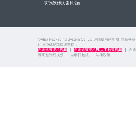
获取缠绕机方案和报价
©Alpa Packaging System Co.,Ltd
缠绕机网站地图
网站备案
门缠绕机视频快速链接：
自走式缠绕机视频
|
自走式缠绕机PK人工包装视频
|
自
缠绕包装线视频
|
自动打包机
|
法律政策