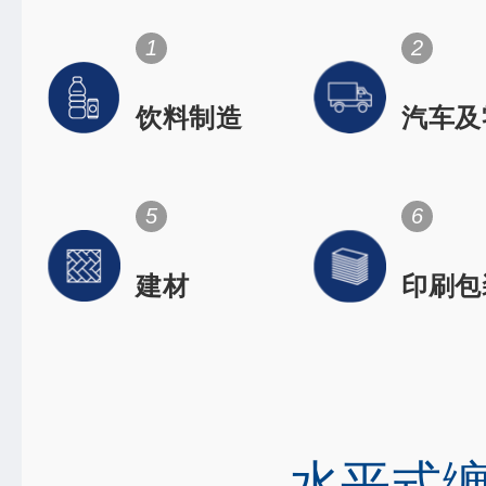
1
2
饮料制造
汽车及
件
Space flig
dentistry
orthopedi
5
6
建材
印刷包
High-speed rai
Electronic
水平式