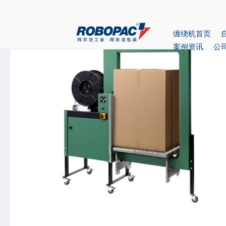
首页
>
产品中心
> 全自动打包机低台型412A
缠绕机首页
案例资讯
公