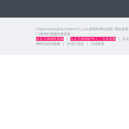
©Alpa Packaging System Co.,Ltd
缠绕机网站地图
网站备案
门缠绕机视频快速链接：
自走式缠绕机视频
|
自走式缠绕机PK人工包装视频
|
自
缠绕包装线视频
|
自动打包机
|
法律政策