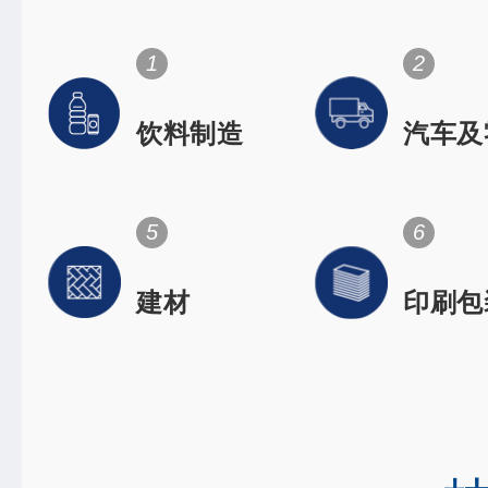
1
2
饮料制造
汽车及
件
Space flig
dentistry
orthopedi
5
6
建材
印刷包
High-speed rai
Electronic