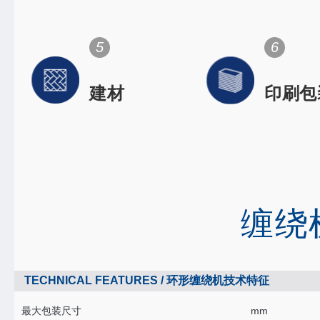
件
Space flig
dentistry
orthopedi
5
6
建材
印刷包
High-speed rai
Electronic
缠绕
TECHNICAL FEATURES / 环形缠绕机技术特征
最大包装尺寸
mm