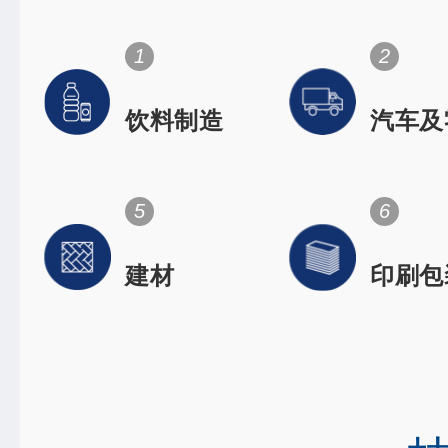
1
2
饮料制造
汽车及
件
Space flig
dentistry
orthopedi
5
6
建材
印刷包
High-speed rai
Electronic