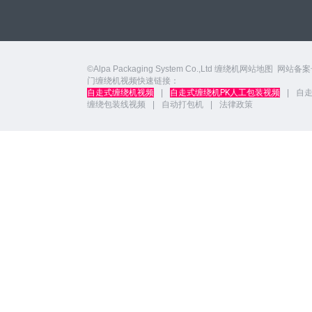
©Alpa Packaging System Co.,Ltd
缠绕机网站地图
网站备案
门缠绕机视频快速链接：
自走式缠绕机视频
|
自走式缠绕机PK人工包装视频
|
自
缠绕包装线视频
|
自动打包机
|
法律政策