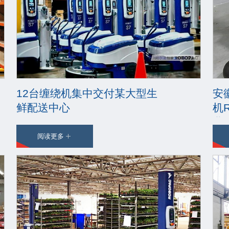
12台缠绕机集中交付某大型生
安
鲜配送中心
机R
业
阅读更多